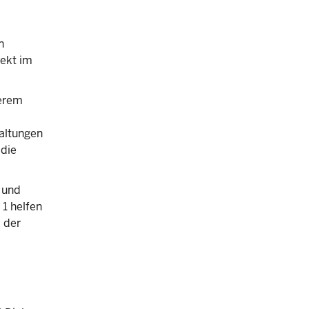
n
rekt im
serem
altungen
 die
 und
 1 helfen
 der