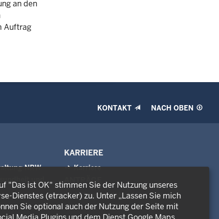
tung an den
n
 Auftrag
KONTAKT
NACH OBEN
KARRIERE
waltung NRW
Karriere
sundheit und
ANTRÄGE
auf "Das ist OK" stimmen Sie der Nutzung unseres
Antragsverfahren
e-Dienstes (etracker) zu. Unter „Lassen Sie mich
nnen Sie optional auch der Nutzung der Seite mit
cial Media Plugins und dem Dienst Google Maps