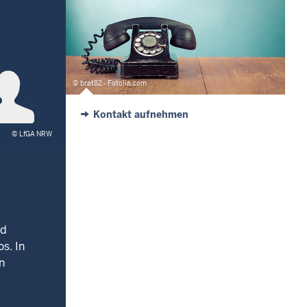
© brat82 - Fotolia.com
Kontakt aufnehmen
© LfGA NRW
nd
s. In
n