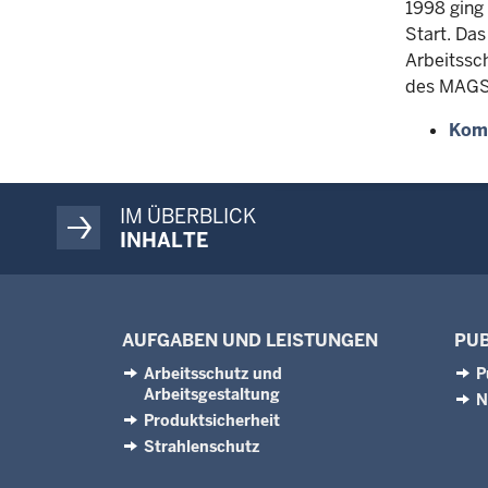
1998 ging 
Start. Das
Arbeitssc
des MAGS
KomN
IM ÜBERBLICK
INHALTE
AUFGABEN UND LEISTUNGEN
PUB
Arbeitsschutz und
P
Arbeitsgestaltung
N
Produktsicherheit
Strahlenschutz