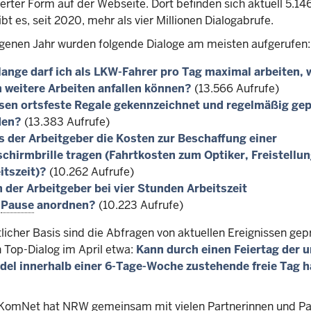
rter Form auf der Webseite. Dort befinden sich aktuell 5.146
ibt es, seit 2020, mehr als vier Millionen Dialogabrufe.
genen Jahr wurden folgende Dialoge am meisten aufgerufen:
lange darf ich als LKW-Fahrer pro Tag maximal arbeiten,
 weitere Arbeiten anfallen können?
(13.566 Aufrufe)
en ortsfeste Regale gekennzeichnet und regelmäßig gep
den?
(13.383 Aufrufe)
 der Arbeitgeber die Kosten zur Beschaffung einer
schirmbrille tragen (Fahrtkosten zum Optiker, Freistellun
itszeit)?
(10.262 Aufrufe)
 der Arbeitgeber bei vier Stunden Arbeitszeit
e
Pause
anordnen?
(10.223 Aufrufe)
icher Basis sind die Abfragen von aktuellen Ereignissen gep
n Top-Dialog im April etwa:
Kann durch einen Feiertag der 
del innerhalb einer 6-Tage-Woche zustehende freie Tag h
t KomNet hat NRW gemeinsam mit vielen Partnerinnen und Pa