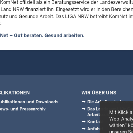
KomNet offiziell als ein Beratungsservice der Landesverwal
 Land NRW finanziert ihn. Eingesetzt wird er in den Bereiche
hutz und Gesunde Arbeit. Das LfGA NRW betreibt KomNet im
.
et – Gut beraten. Gesund arbeiten.
LIKATIONEN
WIR ÜBER UNS
ublikationen und Downloads
Die Arbeitsschutzver
ews- und Pressearchiv
Das Landesamt für Ge
Mit Klick 
Arbeitsschutz NRW
Web-Analys
Kontakt
wählen“ kö
Anfahrt
unseren So