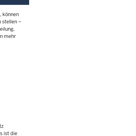
, können
 stellen –
eilung,
en mehr
tz
 ist die