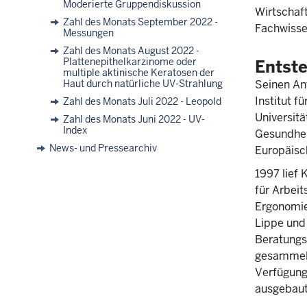
Moderierte Gruppendiskussion
Wirtschaf
Zahl des Monats September 2022 -
Fachwissen
Messungen
Zahl des Monats August 2022 -
Plattenepithelkarzinome oder
Entst
multiple aktinische Keratosen der
Haut durch natürliche UV-Strahlung
Seinen An
Institut f
Zahl des Monats Juli 2022 - Leopold
Universitä
Zahl des Monats Juni 2022 - UV-
Index
Gesundhei
News- und Pressearchiv
Europäisc
1997 lief 
für Arbeit
Ergonomie
Lippe und 
Beratungs
gesammelt
Verfügung
ausgebaut