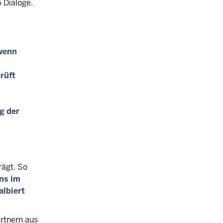
 Dialoge.
 wenn
rüft
g der
rägt. So
uns im
albiert
rtnern aus