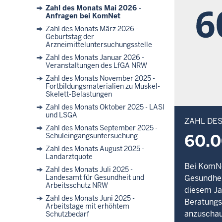
Sie
Zahl des Monats Mai 2026 -
sind
Anfragen bei KomNet
hier:
Zahl des Monats März 2026 -
Geburtstag der
Arzneimitteluntersuchungsstelle
Zahl des Monats Januar 2026 -
Veranstaltungen des LfGA NRW
Zahl des Monats November 2025 -
Fortbildungsmaterialien zu Muskel-
Skelett-Belastungen
Zahl des Monats Oktober 2025 - LASI
und LSGA
ZAHL DE
Zahl des Monats September 2025 -
60.
Schuleingangsuntersuchung
Zahl des Monats August 2025 -
Landarztquote
Bei KomNe
Zahl des Monats Juli 2025 -
Landesamt für Gesundheit und
Gesundheit
Arbeitsschutz NRW
diesem Ja
Zahl des Monats Juni 2025 -
Beratungs
Arbeitstage mit erhöhtem
anzuschau
Schutzbedarf