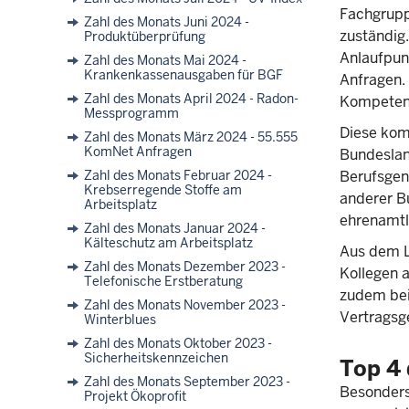
Fachgrupp
Zahl des Monats Juni 2024 -
zuständig.
Produktüberprüfung
Anlaufpunk
Zahl des Monats Mai 2024 -
Krankenkassenausgaben für BGF
Anfragen.
Zahl des Monats April 2024 - Radon-
Kompetenz
Messprogramm
Diese kom
Zahl des Monats März 2024 - 55.555
KomNet Anfragen
Bundeslan
Zahl des Monats Februar 2024 -
Berufsgen
Krebserregende Stoffe am
anderer B
Arbeitsplatz
ehrenamtl
Zahl des Monats Januar 2024 -
Kälteschutz am Arbeitsplatz
Aus dem L
Zahl des Monats Dezember 2023 -
Kollegen a
Telefonische Erstberatung
zudem bei
Zahl des Monats November 2023 -
Vertragsge
Winterblues
Zahl des Monats Oktober 2023 -
Sicherheitskennzeichen
Top 4 
Zahl des Monats September 2023 -
Besonders
Projekt Ökoprofit