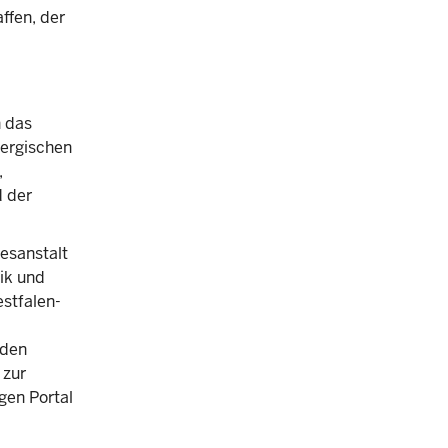
ffen, der
n das
Bergischen
,
 der
esanstalt
nik und
stfalen-
rden
 zur
gen Portal