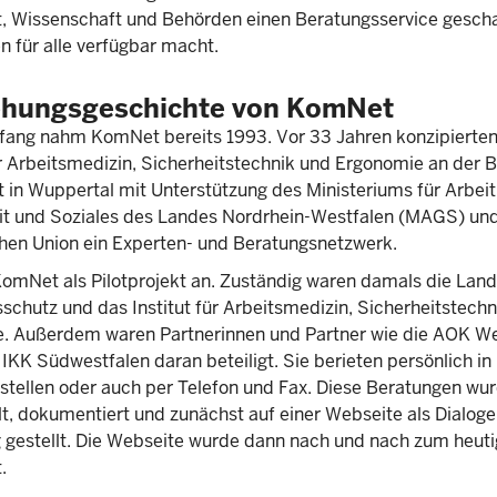
t, Wissenschaft und Behörden einen Beratungsservice gescha
 für alle verfügbar macht.
ehungsgeschichte von KomNet
fang nahm KomNet bereits 1993. Vor 33 Jahren konzipierte
ür Arbeitsmedizin, Sicherheitstechnik und Ergonomie an der 
t in Wuppertal mit Unterstützung des Ministeriums für Arbeit
t und Soziales des Landes Nordrhein-Westfalen (MAGS) und
hen Union ein Experten- und Beratungsnetzwerk.
KomNet als Pilotprojekt an. Zuständig waren damals die Land
sschutz und das Institut für Arbeitsmedizin, Sicherheitstech
. Außerdem waren Partnerinnen und Partner wie die AOK We
IKK Südwestfalen daran beteiligt. Sie berieten persönlich in
stellen oder auch per Telefon und Fax. Diese Beratungen wu
, dokumentiert und zunächst auf einer Webseite als Dialoge
 gestellt. Die Webseite wurde dann nach und nach zum heuti
.