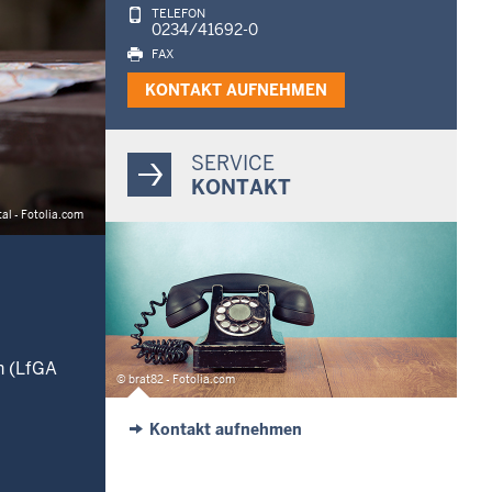
TELEFON
0234/41692-0
FAX
KONTAKT AUFNEHMEN
SERVICE
KONTAKT
tal - Fotolia.com
n (LfGA
© brat82 - Fotolia.com
Kontakt aufnehmen