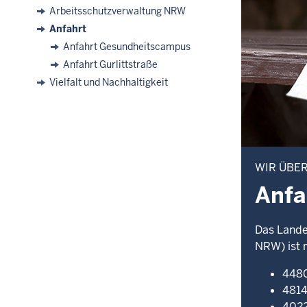
Arbeitsschutzverwaltung NRW
Sie
Anfahrt
sind
Anfahrt Gesundheitscampus
hier:
Anfahrt Gurlittstraße
Vielfalt und Nachhaltigkeit
WIR ÜBE
Anfa
Das Lande
NRW) ist 
4480
4814
4022