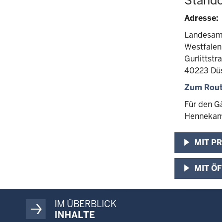
Stando
Adresse:
Landesamt
Westfale
Gurlittstr
40223 Düs
Zum Rout
Für den G
Hennekamp
MIT P
MIT Ö
IM ÜBERBLICK
INHALTE