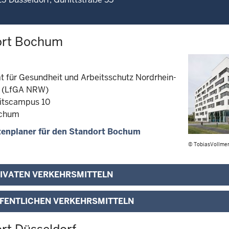
ort Bochum
 für Gesundheit und Arbeitsschutz Nordrhein-
n (LfGA NRW)
itscampus 10
chum
enplaner für den Standort Bochum
© TobiasVollmer
RIVATEN VERKEHRSMITTELN
FFENTLICHEN VERKEHRSMITTELN