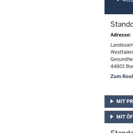
Stand
Adresse:
Landesamt
Westfale
Gesundhe
44801 Bo
Zum Rout
MIT P
MIT Ö