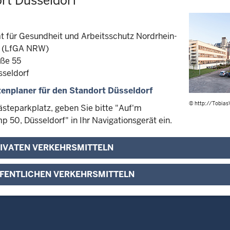
rt Düsseldorf
 für Gesundheit und Arbeitsschutz Nordrhein-
n (LfGA NRW)
aße 55
seldorf
enplaner für den Standort Düsseldorf
© http://Tobias
ästeparkplatz, geben Sie bitte "Auf'm
 50, Düsseldorf" in Ihr Navigationsgerät ein.
RIVATEN VERKEHRSMITTELN
FFENTLICHEN VERKEHRSMITTELN